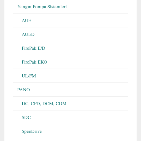
Yangın Pompa Sistemleri
AUE
AUED
FirePak E/D
FirePak EKO
UL/FM
PANO
DC, CPD, DCM, CDM
SDC
SpeeDrive