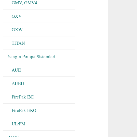
GMV, GMV4
GXV
GXW
TITAN
Yangın Pompa Sistemleri
AUE
AUED
FirePak E/D
FirePak EKO
UL/FM
PANO