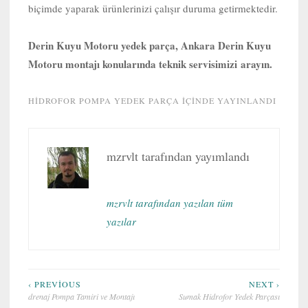
biçimde yaparak ürünlerinizi çalışır duruma getirmektedir.
Derin Kuyu Motoru yedek parça, Ankara Derin Kuyu
Motoru montajı konularında teknik servisimizi arayın.
HIDROFOR POMPA YEDEK PARÇA
IÇINDE YAYINLANDI
mzrvlt
tarafından yayımlandı
mzrvlt tarafından yazılan tüm
yazılar
Yazı
‹ PREVIOUS
NEXT ›
drenaj Pompa Tamiri ve Montajı
Sumak Hidrofor Yedek Parçası
gezinmesi