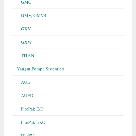
GMG
GMV, GMV4
GXV
GXW
TITAN
Yangın Pompa Sistemleri
AUE
AUED
FirePak E/D
FirePak EKO
UL/FM