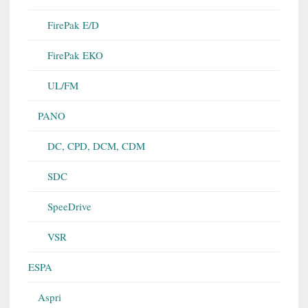
FirePak E/D
FirePak EKO
UL/FM
PANO
DC, CPD, DCM, CDM
SDC
SpeeDrive
VSR
ESPA
Aspri