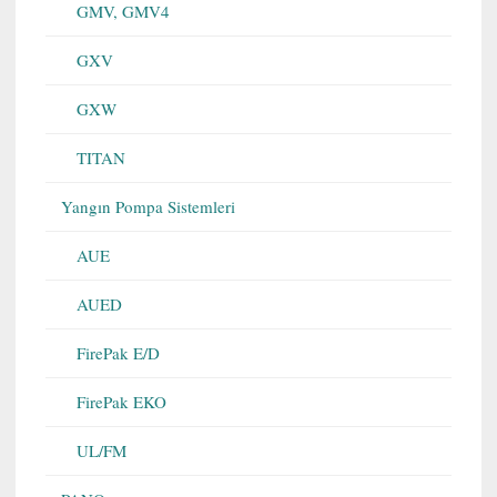
GMV, GMV4
GXV
GXW
TITAN
Yangın Pompa Sistemleri
AUE
AUED
FirePak E/D
FirePak EKO
UL/FM