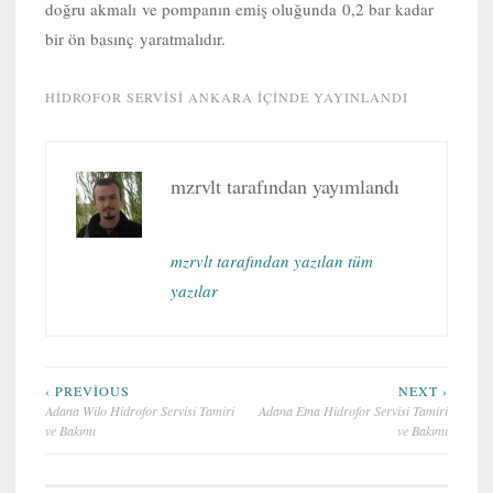
doğru akmalı ve pompanın emiş oluğunda 0,2 bar kadar
bir ön basınç yaratmalıdır.
HIDROFOR SERVISI ANKARA
IÇINDE YAYINLANDI
mzrvlt
tarafından yayımlandı
mzrvlt tarafından yazılan tüm
yazılar
Yazı
‹ PREVIOUS
NEXT ›
Adana Wilo Hidrofor Servisi Tamiri
Adana Etna Hidrofor Servisi Tamiri
gezinmesi
ve Bakımı
ve Bakımı