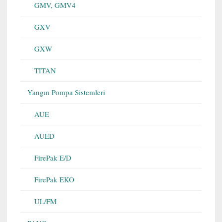
GMV, GMV4
GXV
GXW
TITAN
Yangın Pompa Sistemleri
AUE
AUED
FirePak E/D
FirePak EKO
UL/FM