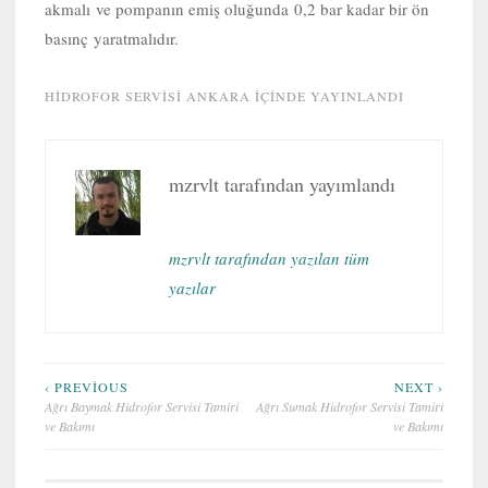
akmalı ve pompanın emiş oluğunda 0,2 bar kadar bir ön
basınç yaratmalıdır.
HIDROFOR SERVISI ANKARA
IÇINDE YAYINLANDI
mzrvlt
tarafından yayımlandı
mzrvlt tarafından yazılan tüm
yazılar
Yazı
‹ PREVIOUS
NEXT ›
Ağrı Baymak Hidrofor Servisi Tamiri
Ağrı Sumak Hidrofor Servisi Tamiri
gezinmesi
ve Bakımı
ve Bakımı