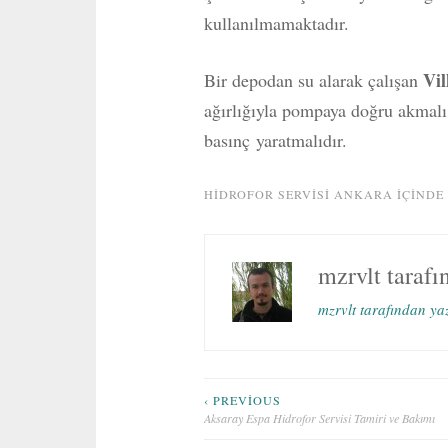
kullanılmamaktadır.
Vil
Bir depodan su alarak çalışan
ağırlığıyla pompaya doğru akmalı
basınç yaratmalıdır.
HIDROFOR SERVISI ANKARA
IÇINDE
mzrvlt
tarafı
mzrvlt tarafından ya
Yazı
‹ PREVIOUS
Aksaray Espa Hidrofor Servisi Tamiri ve Bakımı