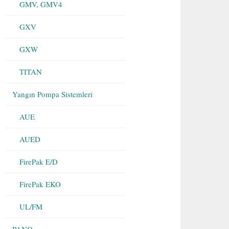
GMV, GMV4
GXV
GXW
TITAN
Yangın Pompa Sistemleri
AUE
AUED
FirePak E/D
FirePak EKO
UL/FM
PANO