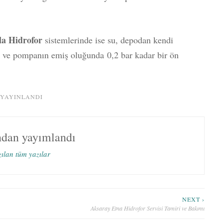
la Hidrofor
sistemlerinde ise su, depodan kendi
 ve pompanın emiş oluğunda 0,2 bar kadar bir ön
 YAYINLANDI
ndan yayımlandı
zılan tüm yazılar
NEXT ›
Aksaray Etna Hidrofor Servisi Tamiri ve Bakımı