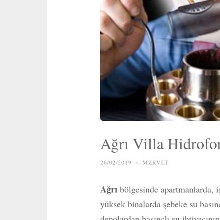
Ağrı Villa Hidrofo
26/02/2019
~
MZRVLT
Ağrı
bölgesinde apartmanlarda, iş 
yüksek binalarda şebeke su bası
depolardan basınçlı su ihtiyacını