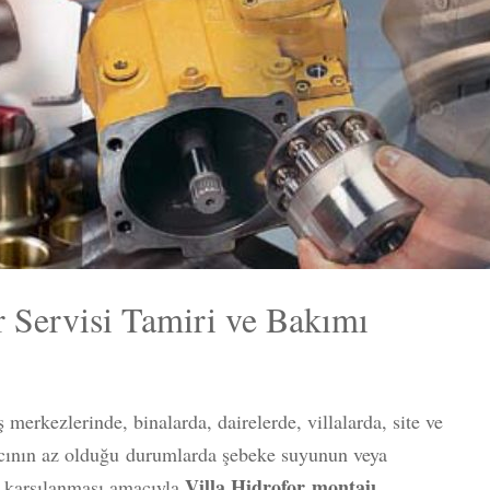
r Servisi Tamiri ve Bakımı
merkezlerinde, binalarda, dairelerde, villalarda, site ve
ncının az olduğu durumlarda şebeke suyunun veya
Villa Hidrofor
montajı
n karşılanması amacıyla