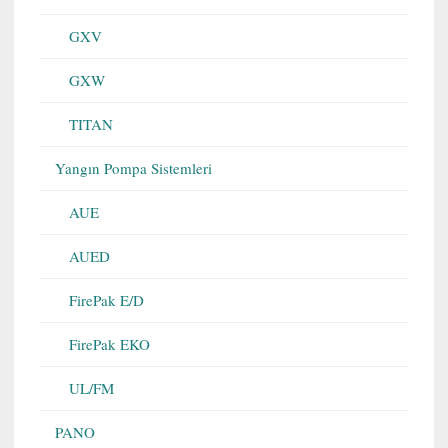
GXV
GXW
TITAN
Yangın Pompa Sistemleri
AUE
AUED
FirePak E/D
FirePak EKO
UL/FM
PANO