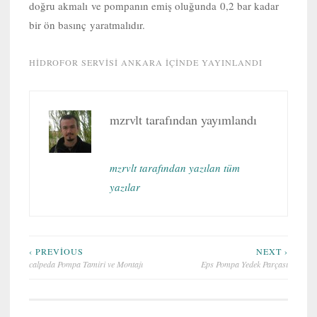
doğru akmalı ve pompanın emiş oluğunda 0,2 bar kadar
bir ön basınç yaratmalıdır.
HIDROFOR SERVISI ANKARA
IÇINDE YAYINLANDI
mzrvlt
tarafından yayımlandı
mzrvlt tarafından yazılan tüm
yazılar
Yazı
‹ PREVIOUS
NEXT ›
calpeda Pompa Tamiri ve Montajı
Eps Pompa Yedek Parçası
gezinmesi