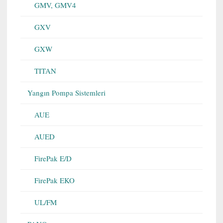
GMV, GMV4
GXV
GXW
TITAN
Yangın Pompa Sistemleri
AUE
AUED
FirePak E/D
FirePak EKO
UL/FM