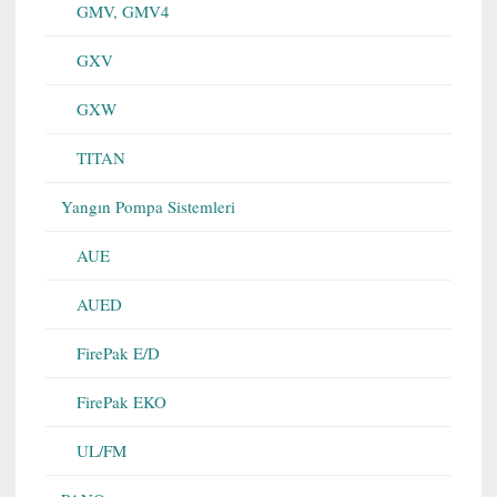
GMV, GMV4
GXV
GXW
TITAN
Yangın Pompa Sistemleri
AUE
AUED
FirePak E/D
FirePak EKO
UL/FM