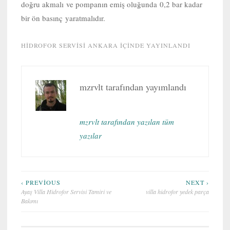
doğru akmalı ve pompanın emiş oluğunda 0,2 bar kadar
bir ön basınç yaratmalıdır.
HIDROFOR SERVISI ANKARA
IÇINDE YAYINLANDI
mzrvlt
tarafından yayımlandı
mzrvlt tarafından yazılan tüm
yazılar
Yazı
‹ PREVIOUS
NEXT ›
Ayaş Villa Hidrofor Servisi Tamiri ve
villa hidrofor yedek parça
gezinmesi
Bakımı