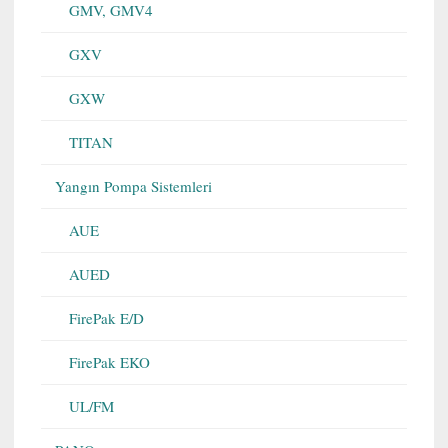
GMV, GMV4
GXV
GXW
TITAN
Yangın Pompa Sistemleri
AUE
AUED
FirePak E/D
FirePak EKO
UL/FM