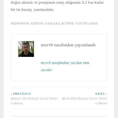
doğru akmalı ve pompanın emiş oluğunda 0,2 bar kadar
bir ön basınç yaratmalıdır.
HIDROFOR SERVISI ANKARA
IÇINDE YAYINLANDI
mzrvlt
tarafından yayımlandı
mzrvlt tarafından yazılan tüm
yazılar
Yazı
‹ PREVIOUS
NEXT ›
Balıkesir Site Hidrofor Servisi Tamiri
Bartın Ebitt Hidrofor Servisi Tamiri
gezinmesi
ve Bakımı
ve Bakımı