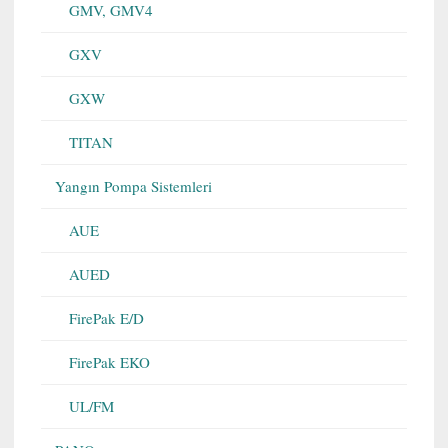
GMV, GMV4
GXV
GXW
TITAN
Yangın Pompa Sistemleri
AUE
AUED
FirePak E/D
FirePak EKO
UL/FM