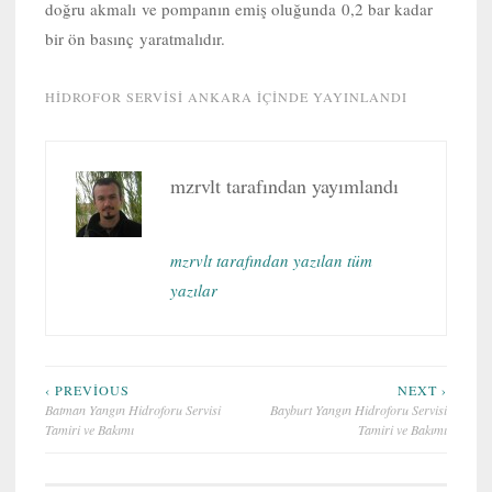
doğru akmalı ve pompanın emiş oluğunda 0,2 bar kadar
bir ön basınç yaratmalıdır.
HIDROFOR SERVISI ANKARA
IÇINDE YAYINLANDI
mzrvlt
tarafından yayımlandı
mzrvlt tarafından yazılan tüm
yazılar
Yazı
‹ PREVIOUS
NEXT ›
Batman Yangın Hidroforu Servisi
Bayburt Yangın Hidroforu Servisi
gezinmesi
Tamiri ve Bakımı
Tamiri ve Bakımı