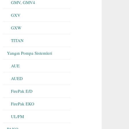
GMV, GMV4
GXV
GXW
TITAN
Yangın Pompa Sistemleri
AUE
AUED
FirePak E/D
FirePak EKO
UL/FM
PANO