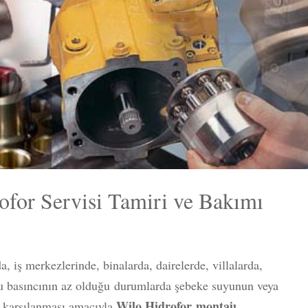
ofor Servisi Tamiri ve Bakımı
 iş merkezlerinde, binalarda, dairelerde, villalarda,
su basıncının az olduğu durumlarda şebeke suyunun veya
Wilo Hidrofor
montajı
n karşılanması amacıyla