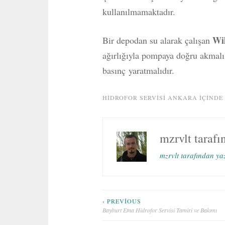
kullanılmamaktadır.
Wil
Bir depodan su alarak çalışan
ağırlığıyla pompaya doğru akmalı
basınç yaratmalıdır.
HIDROFOR SERVISI ANKARA
IÇINDE
mzrvlt
tarafı
mzrvlt tarafından ya
Yazı
‹ PREVIOUS
Bayburt Etna Hidrofor Servisi Tamiri ve Bakımı