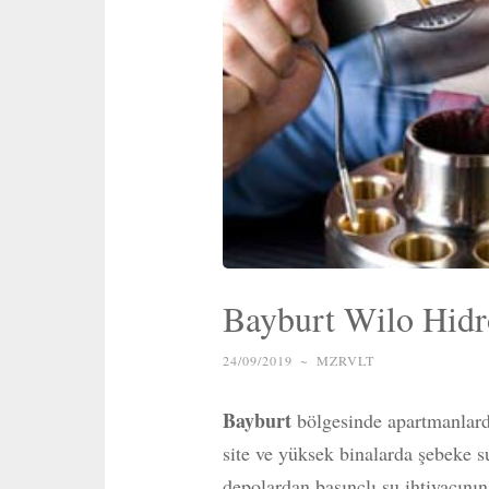
Bayburt Wilo Hidr
24/09/2019
~
MZRVLT
Bayburt
bölgesinde apartmanlarda,
site ve yüksek binalarda şebeke 
depolardan basınçlı su ihtiyacını