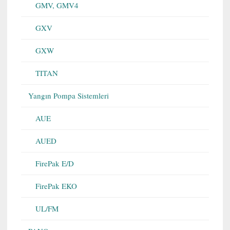
GMV, GMV4
GXV
GXW
TITAN
Yangın Pompa Sistemleri
AUE
AUED
FirePak E/D
FirePak EKO
UL/FM