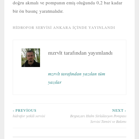
doğru akmalı ve pompanın emiş oluğunda 0,2 bar kadar
bir ön basınç yaratmalıdır.
HIDROFOR SERVISI ANKARA
IÇINDE YAYINLANDI
mzrvlt
tarafından yayımlandı
mzrvlt tarafından yazılan tüm
yazılar
Yazı
‹ PREVIOUS
NEXT ›
hidrafor yetkili servisi
Beypazarı Halm Sirkülasyon Pompası
gezinmesi
Servisi Tamiri ve Bakımı