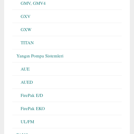
GMV, GMV4
GXV
GXW
TITAN
Yangın Pompa Sistemleri
AUE
AUED
FirePak E/D
FirePak EKO
UL/FM