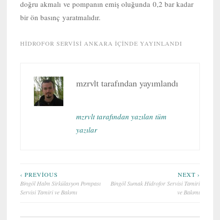
doğru akmalı ve pompanın emiş oluğunda 0,2 bar kadar
bir ön basınç yaratmalıdır.
HIDROFOR SERVISI ANKARA
IÇINDE YAYINLANDI
mzrvlt
tarafından yayımlandı
mzrvlt tarafından yazılan tüm
yazılar
Yazı
‹ PREVIOUS
NEXT ›
Bingöl Halm Sirkülasyon Pompası
Bingöl Sumak Hidrofor Servisi Tamiri
gezinmesi
Servisi Tamiri ve Bakımı
ve Bakımı