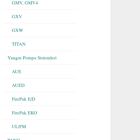
GMV, GMV4
GXV
GXW
TITAN
Yangın Pompa Sistemleri
AUE
AUED
FirePak E/D
FirePak EKO
UL/FM
PANO