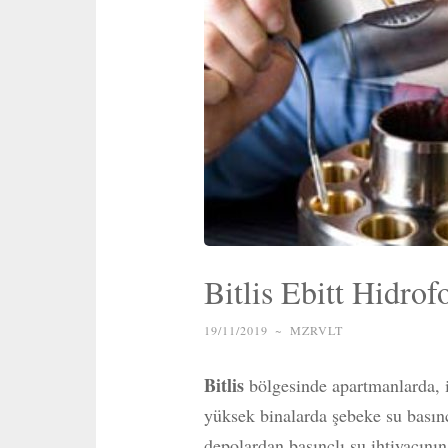
Bitlis Ebitt Hidro
19/11/2019
~
MZRVLT
Bitlis
bölgesinde apartmanlarda, iş
yüksek binalarda şebeke su bası
depolardan basınçlı su ihtiyacını