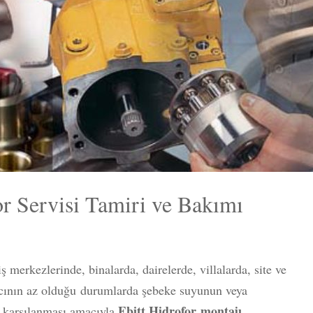
for Servisi Tamiri ve Bakımı
 merkezlerinde, binalarda, dairelerde, villalarda, site ve
ncının az olduğu durumlarda şebeke suyunun veya
Ebitt Hidrofor
montajı
n karşılanması amacıyla