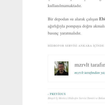
kullanılmamaktadır.
Ebi
Bir depodan su alarak çalışan
ağırlığıyla pompaya doğru akmalı
basınç yaratmalıdır.
HIDROFOR SERVISI ANKARA
IÇINDE
mzrvlt
tarafı
mzrvlt tarafından ya
Yazı
‹ PREVIOUS
Bingöl İş Merkezi Hidrofor Servisi Tamiri ve Bakım