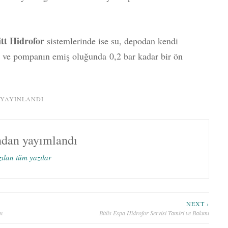
tt Hidrofor
sistemlerinde ise su, depodan kendi
 ve pompanın emiş oluğunda 0,2 bar kadar bir ön
 YAYINLANDI
ndan yayımlandı
zılan tüm yazılar
NEXT ›
ı
Bitlis Espa Hidrofor Servisi Tamiri ve Bakımı