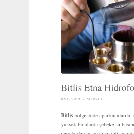
Bitlis Etna Hidrof
02/12/2019
~
MZRVLT
Bitlis
bölgesinde apartmanlarda, iş
yüksek binalarda şebeke su bası
depolardan basınçlı su ihtiyacını