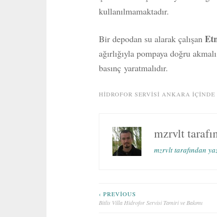
kullanılmamaktadır.
Etn
Bir depodan su alarak çalışan
ağırlığıyla pompaya doğru akmalı
basınç yaratmalıdır.
HIDROFOR SERVISI ANKARA
IÇINDE
mzrvlt
tarafı
mzrvlt tarafından ya
Yazı
‹ PREVIOUS
Bitlis Villa Hidrofor Servisi Tamiri ve Bakımı