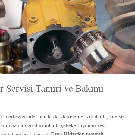
or Servisi Tamiri ve Bakımı
 merkezlerinde, binalarda, dairelerde, villalarda, site ve
ncının az olduğu durumlarda şebeke suyunun veya
Etna Hidrofor
montajı
n karşılanması amacıyla