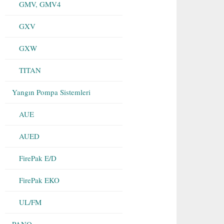
GMV, GMV4
GXV
GXW
TITAN
Yangın Pompa Sistemleri
AUE
AUED
FirePak E/D
FirePak EKO
UL/FM
PANO