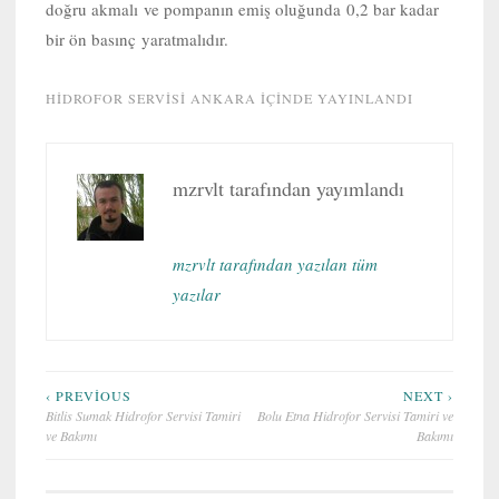
doğru akmalı ve pompanın emiş oluğunda 0,2 bar kadar
bir ön basınç yaratmalıdır.
HIDROFOR SERVISI ANKARA
IÇINDE YAYINLANDI
mzrvlt
tarafından yayımlandı
mzrvlt tarafından yazılan tüm
yazılar
Yazı
‹ PREVIOUS
NEXT ›
Bitlis Sumak Hidrofor Servisi Tamiri
Bolu Etna Hidrofor Servisi Tamiri ve
gezinmesi
ve Bakımı
Bakımı