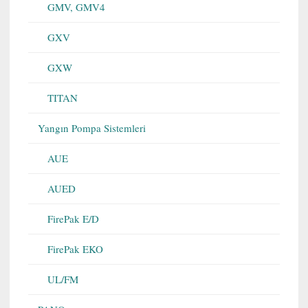
GMV, GMV4
GXV
GXW
TITAN
Yangın Pompa Sistemleri
AUE
AUED
FirePak E/D
FirePak EKO
UL/FM