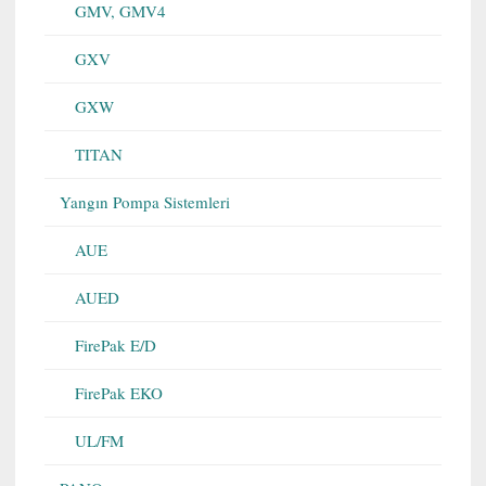
GMV, GMV4
GXV
GXW
TITAN
Yangın Pompa Sistemleri
AUE
AUED
FirePak E/D
FirePak EKO
UL/FM