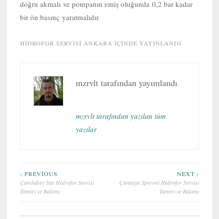
doğru akmalı ve pompanın emiş oluğunda 0,2 bar kadar
bir ön basınç yaratmalıdır.
HIDROFOR SERVISI ANKARA
IÇINDE YAYINLANDI
mzrvlt
tarafından yayımlandı
mzrvlt tarafından yazılan tüm
yazılar
Yazı
‹ PREVIOUS
NEXT ›
Çamlıdere Site Hidrofor Servisi
Çankaya Speroni Hidrofor Servisi
gezinmesi
Tamiri ve Bakımı
Tamiri ve Bakımı