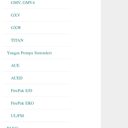
GMV, GMV4
GXV
GXW
TITAN
Yangın Pompa Sistemleri
AUE
AUED
FirePak E/D
FirePak EKO
UL/FM
PANO