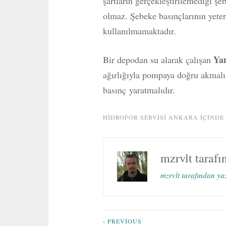
şartların gerçekleştirilemediği ş
olmaz. Şebeke basınçlarının yeter
kullanılmamaktadır.
Ya
Bir depodan su alarak çalışan
ağırlığıyla pompaya doğru akmalı
basınç yaratmalıdır.
HIDROFOR SERVISI ANKARA
IÇINDE
mzrvlt
tarafı
mzrvlt tarafından ya
‹ PREVIOUS