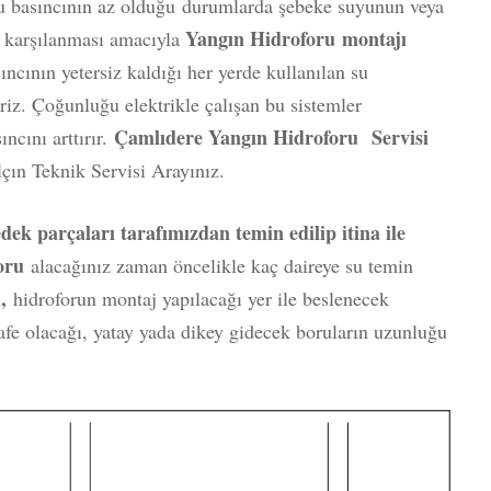
su basıncının az olduğu durumlarda şebeke suyunun veya
Yangın Hidroforu
montajı
n karşılanması amacıyla
sıncının yetersiz kaldığı her yerde kullanılan su
riz. Çoğunluğu elektrikle çalışan bu sistemler
Çamlıdere Yangın Hidroforu Servisi
cını arttırır.
çın Teknik Servisi Arayınız.
ek parçaları tarafımızdan temin edilip itina ile
foru
alacağınız zaman öncelikle kaç daireye su temin
ı,
hidroforun montaj yapılacağı yer ile beslenecek
fe olacağı, yatay yada dikey gidecek boruların uzunluğu