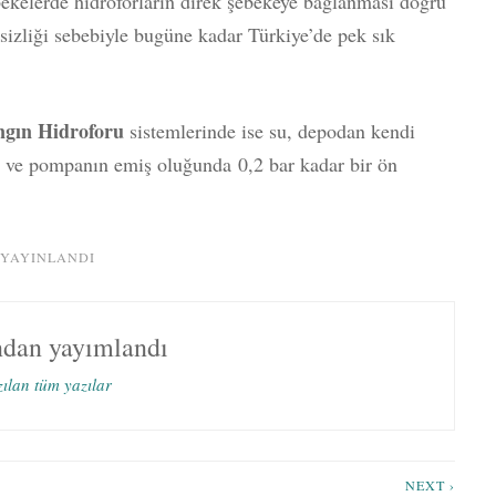
ebekelerde hidroforların direk şebekeye bağlanması doğru
sizliği sebebiyle bugüne kadar Türkiye’de pek sık
ngın Hidroforu
sistemlerinde ise su, depodan kendi
 ve pompanın emiş oluğunda 0,2 bar kadar bir ön
 YAYINLANDI
ndan yayımlandı
zılan tüm yazılar
NEXT ›