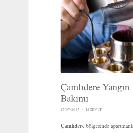
Çamlıdere Yangın 
Bakımı
17/07/2017
~
MZRVLT
Çamlıdere
bölgesinde apartmanlar