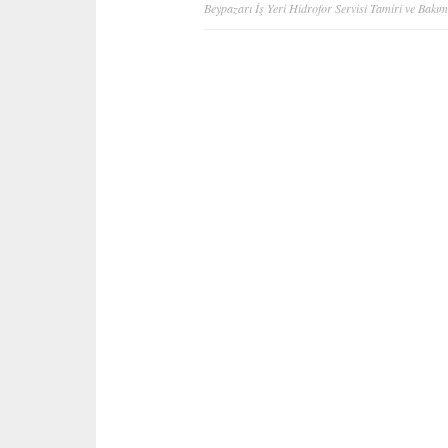
Yazı
Beypazarı İş Yeri Hidrofor Servisi Tamiri ve Bakım
gezinmesi