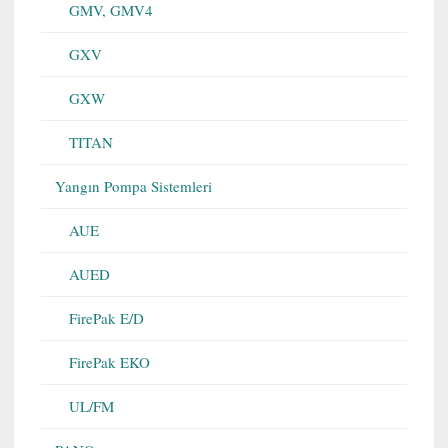
GMV, GMV4
GXV
GXW
TITAN
Yangın Pompa Sistemleri
AUE
AUED
FirePak E/D
FirePak EKO
UL/FM