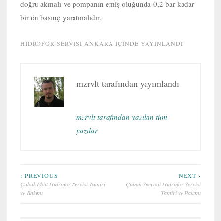
doğru akmalı ve pompanın emiş oluğunda 0,2 bar kadar
bir ön basınç yaratmalıdır.
HIDROFOR SERVISI ANKARA
IÇINDE YAYINLANDI
mzrvlt
tarafından yayımlandı
mzrvlt tarafından yazılan tüm
yazılar
Yazı
‹ PREVIOUS
NEXT ›
Çubuk Ebitt Hidrofor Servisi Tamiri
Çubuk Speroni Hidrofor Servisi
gezinmesi
ve Bakımı
Tamiri ve Bakımı