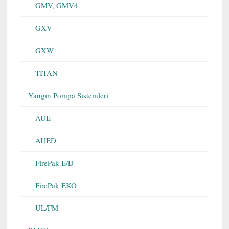
GMV, GMV4
GXV
GXW
TITAN
Yangın Pompa Sistemleri
AUE
AUED
FirePak E/D
FirePak EKO
UL/FM