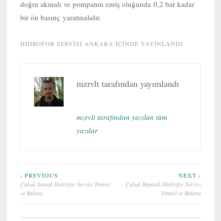
doğru akmalı ve pompanın emiş oluğunda 0,2 bar kadar
bir ön basınç yaratmalıdır.
HIDROFOR SERVISI ANKARA
IÇINDE YAYINLANDI
mzrvlt
tarafından yayımlandı
mzrvlt tarafından yazılan tüm
yazılar
Yazı
‹ PREVIOUS
NEXT ›
Çubuk Sumak Hidrofor Servisi Tamiri
Çubuk Baymak Hidrofor Servisi
gezinmesi
ve Bakımı
Tamiri ve Bakımı