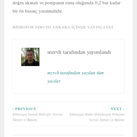
doğru akmalı ve pompanın emiş oluğunda 0,2 bar kadar
bir ön basınç yaratmalıdır.
HIDROFOR SERVISI ANKARA
IÇINDE YAYINLANDI
mzrvlt
tarafından yayımlandı
mzrvlt tarafından yazılan tüm
yazılar
Yazı
‹ PREVIOUS
NEXT ›
Etimesgut Sumak Hidrofor Servisi
Etimesgut Halm Sirkülasyon Pompası
gezinmesi
Tamiri ve Bakımı
Servisi Tamiri ve Bakımı