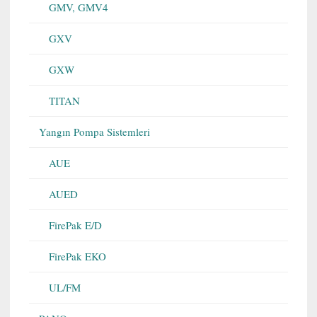
GMV, GMV4
GXV
GXW
TITAN
Yangın Pompa Sistemleri
AUE
AUED
FirePak E/D
FirePak EKO
UL/FM