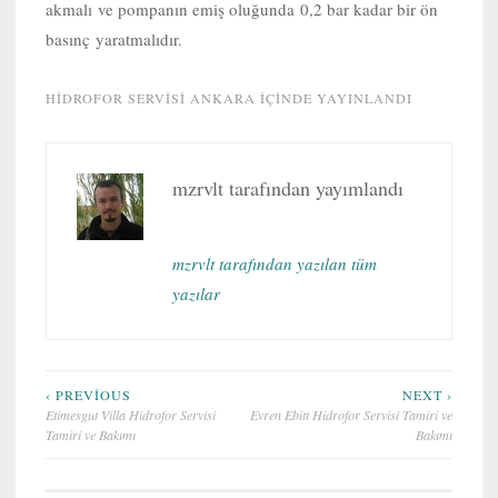
akmalı ve pompanın emiş oluğunda 0,2 bar kadar bir ön
basınç yaratmalıdır.
HIDROFOR SERVISI ANKARA
IÇINDE YAYINLANDI
mzrvlt
tarafından yayımlandı
mzrvlt tarafından yazılan tüm
yazılar
Yazı
‹ PREVIOUS
NEXT ›
Etimesgut Villa Hidrofor Servisi
Evren Ebitt Hidrofor Servisi Tamiri ve
gezinmesi
Tamiri ve Bakımı
Bakımı