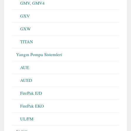
GMV, GMV4
GXV
GXW
TITAN
Yangın Pompa Sistemleri
AUE
AUED
FirePak E/D
FirePak EKO
UL/FM