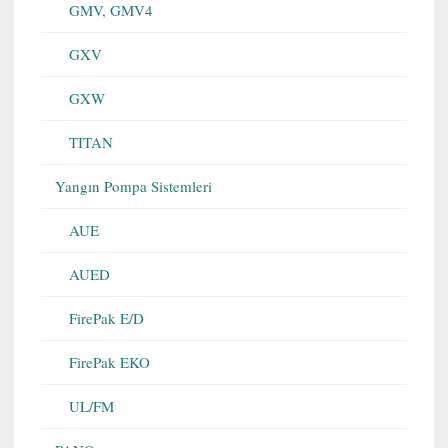
GMV, GMV4
GXV
GXW
TITAN
Yangın Pompa Sistemleri
AUE
AUED
FirePak E/D
FirePak EKO
UL/FM