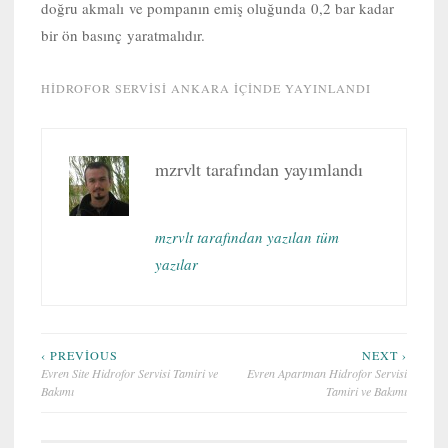
doğru akmalı ve pompanın emiş oluğunda 0,2 bar kadar
bir ön basınç yaratmalıdır.
HIDROFOR SERVISI ANKARA
IÇINDE YAYINLANDI
mzrvlt
tarafından yayımlandı
mzrvlt tarafından yazılan tüm
yazılar
Yazı
‹ PREVIOUS
NEXT ›
Evren Site Hidrofor Servisi Tamiri ve
Evren Apartman Hidrofor Servisi
gezinmesi
Bakımı
Tamiri ve Bakımı