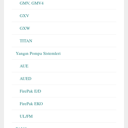
GMV, GMV4
GXV
GXW
TITAN
Yangın Pompa Sistemleri
AUE
AUED
FirePak E/D
FirePak EKO
UL/FM