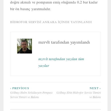
doğru akmalı ve pompanın emiş oluğunda 0,2 bar kadar
bir ön basınç yaratmalıdır.
HIDROFOR SERVISI ANKARA
IÇINDE YAYINLANDI
mzrvlt
tarafından yayımlandı
mzrvlt tarafından yazılan tüm
yazılar
Yazı
‹ PREVIOUS
NEXT ›
Gölbaşı Halm Sirkülasyon Pompası
Gölbaşı Ebitt Hidrofor Servisi Tamiri
gezinmesi
Servisi Tamiri ve Bakımı
ve Bakımı