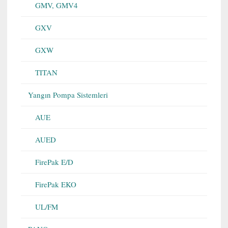
GMV, GMV4
GXV
GXW
TITAN
Yangın Pompa Sistemleri
AUE
AUED
FirePak E/D
FirePak EKO
UL/FM