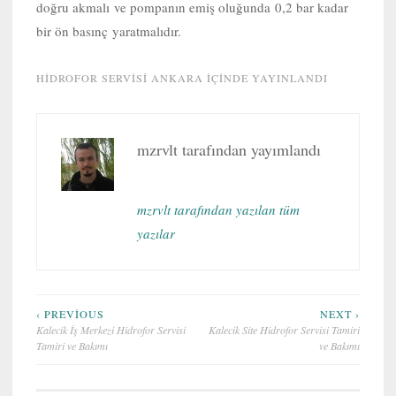
doğru akmalı ve pompanın emiş oluğunda 0,2 bar kadar
bir ön basınç yaratmalıdır.
HIDROFOR SERVISI ANKARA
IÇINDE YAYINLANDI
mzrvlt
tarafından yayımlandı
mzrvlt tarafından yazılan tüm
yazılar
Yazı
‹ PREVIOUS
NEXT ›
Kalecik İş Merkezi Hidrofor Servisi
Kalecik Site Hidrofor Servisi Tamiri
gezinmesi
Tamiri ve Bakımı
ve Bakımı