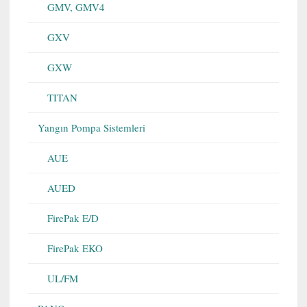
GMV, GMV4
GXV
GXW
TITAN
Yangın Pompa Sistemleri
AUE
AUED
FirePak E/D
FirePak EKO
UL/FM