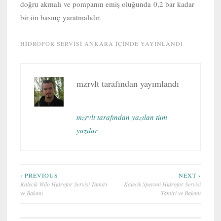
doğru akmalı ve pompanın emiş oluğunda 0,2 bar kadar
bir ön basınç yaratmalıdır.
HIDROFOR SERVISI ANKARA
IÇINDE YAYINLANDI
mzrvlt
tarafından yayımlandı
mzrvlt tarafından yazılan tüm
yazılar
Yazı
‹ PREVIOUS
NEXT ›
Kalecik Wilo Hidrofor Servisi Tamiri
Kalecik Speroni Hidrofor Servisi
gezinmesi
ve Bakımı
Tamiri ve Bakımı