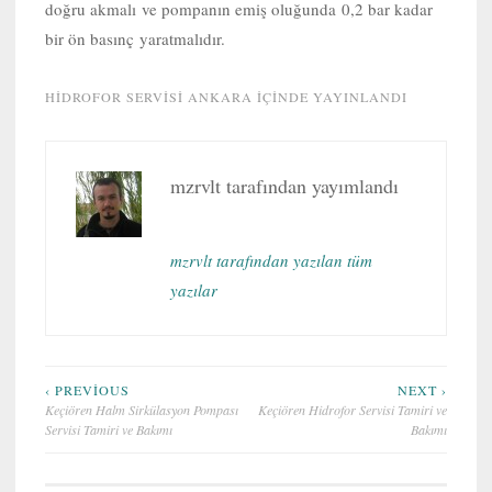
doğru akmalı ve pompanın emiş oluğunda 0,2 bar kadar
bir ön basınç yaratmalıdır.
HIDROFOR SERVISI ANKARA
IÇINDE YAYINLANDI
mzrvlt
tarafından yayımlandı
mzrvlt tarafından yazılan tüm
yazılar
Yazı
‹ PREVIOUS
NEXT ›
Keçiören Halm Sirkülasyon Pompası
Keçiören Hidrofor Servisi Tamiri ve
gezinmesi
Servisi Tamiri ve Bakımı
Bakımı