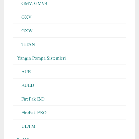
GMV, GMV4
GXV
GXW
TITAN
Yangın Pompa Sistemleri
AUE
AUED
FirePak E/D
FirePak EKO
UL/FM