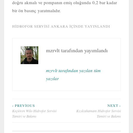
doğru akmalı ve pompanın emiş oluğunda 0,2 bar kadar
bir ön basınç yaratmalıdır.
HIDROFOR SERVISI ANKARA
IÇINDE YAYINLANDI
mzrvlt
tarafından yayımlandı
mzrvlt tarafından yazılan tüm
yazılar
Yazı
‹ PREVIOUS
NEXT ›
Keçiören Wilo Hidrofor Servisi
Kızılcahamam Hidrofor Servisi
gezinmesi
Tamiri ve Bakımı
Tamiri ve Bakımı