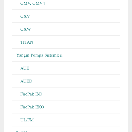
GMV, GMV4
GXV
GXW
TITAN
Yangın Pompa Sistemleri
AUE
AUED
FirePak E/D
FirePak EKO
UL/FM