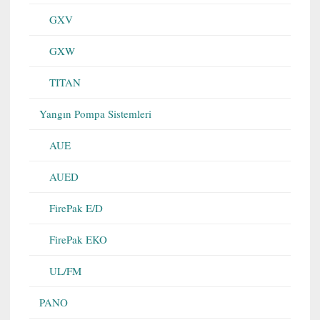
GXV
GXW
TITAN
Yangın Pompa Sistemleri
AUE
AUED
FirePak E/D
FirePak EKO
UL/FM
PANO