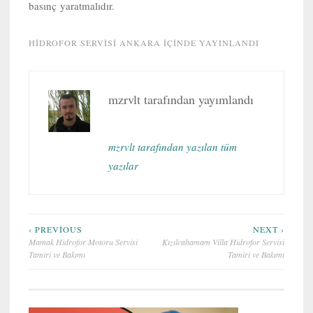
basınç yaratmalıdır.
HIDROFOR SERVISI ANKARA
IÇINDE YAYINLANDI
mzrvlt
tarafından yayımlandı
mzrvlt tarafından yazılan tüm
yazılar
Yazı
‹ PREVIOUS
NEXT ›
Mamak Hidrofor Motoru Servisi
Kızılcahamam Villa Hidrofor Servisi
gezinmesi
Tamiri ve Bakımı
Tamiri ve Bakımı