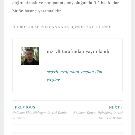
doğru akmalı ve pompanın emiş oluğunda 0,2 bar kadar
bir ön basınç yaratmalıdır.
HIDROFOR SERVISI ANKARA
IÇINDE YAYINLANDI
mzrvlt
tarafından yayımlandı
mzrvlt tarafından yazılan tüm
yazılar
Yazı
‹ PREVIOUS
NEXT ›
Nallıhan Ebitt Hidrofor Servisi Tamiri
Nallıhan Yangın Hidroforu Servisi
gezinmesi
ve Bakımı
Tamiri ve Bakımı