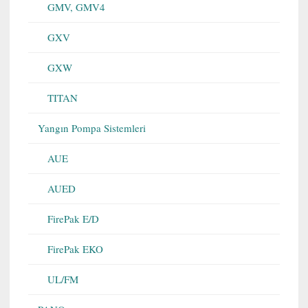
GMV, GMV4
GXV
GXW
TITAN
Yangın Pompa Sistemleri
AUE
AUED
FirePak E/D
FirePak EKO
UL/FM