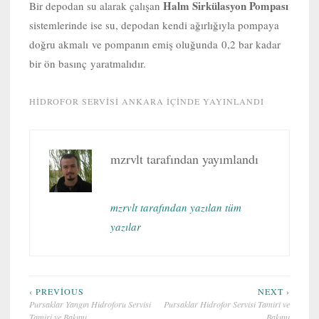
Halm Sirkülasyon Pompası
Bir depodan su alarak çalışan
sistemlerinde ise su, depodan kendi ağırlığıyla pompaya
doğru akmalı ve pompanın emiş oluğunda 0,2 bar kadar
bir ön basınç yaratmalıdır.
HIDROFOR SERVISI ANKARA
IÇINDE YAYINLANDI
mzrvlt
tarafından yayımlandı
mzrvlt tarafından yazılan tüm
yazılar
Yazı
‹ PREVIOUS
NEXT ›
Pursaklar Yangın Hidroforu Servisi
Pursaklar Hidrofor Servisi Tamiri ve
gezinmesi
Tamiri ve Bakımı
Bakımı