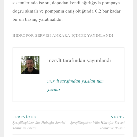
sistemlerinde ise su, depodan kendi ağırlığıyla pompaya
doğru akmalı ve pompanın emiş oluğunda 0,2 bar kadar
bir ön basınç yaratmalıdır.
HIDROFOR SERVISI ANKARA
IÇINDE YAYINLANDI
mzrvlt
tarafından yayımlandı
mzrvlt tarafından yazılan tüm
yazılar
Yazı
‹ PREVIOUS
NEXT ›
Şereflikoçhisar Site Hidrofor Servisi
Şereflikoçhisar Villa Hidrofor Servisi
gezinmesi
Tamiri ve Bakımı
Tamiri ve Bakımı