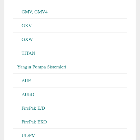
GMV, GMV4
GXV
GXW
TITAN
Yangın Pompa Sistemleri
AUE
AUED
FirePak E/D
FirePak EKO
UL/FM