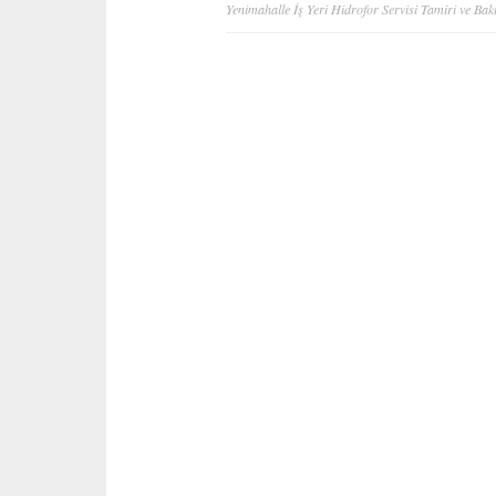
Yazı
Yenimahalle İş Yeri Hidrofor Servisi Tamiri ve Bak
gezinmesi