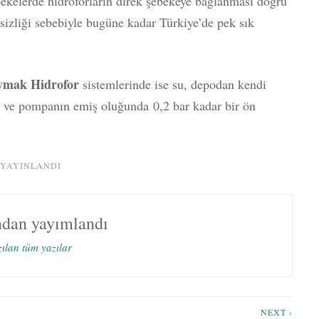
ebekelerde hidroforların direk şebekeye bağlanması doğru
sizliği sebebiyle bugüne kadar Türkiye’de pek sık
ymak Hidrofor
sistemlerinde ise su, depodan kendi
 ve pompanın emiş oluğunda 0,2 bar kadar bir ön
 YAYINLANDI
ndan yayımlandı
zılan tüm yazılar
NEXT ›