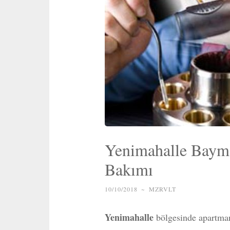
Yenimahalle Bayma
Bakımı
10/10/2018
~
MZRVLT
Yenimahalle
bölgesinde apartmanl