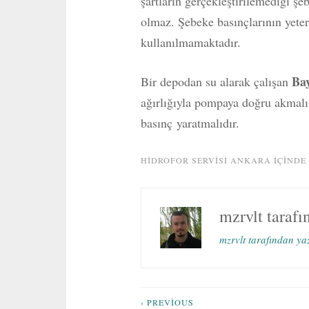
şartların gerçekleştirilemediği ş
olmaz. Şebeke basınçlarının yeter
kullanılmamaktadır.
Ba
Bir depodan su alarak çalışan
ağırlığıyla pompaya doğru akmalı
basınç yaratmalıdır.
HIDROFOR SERVISI ANKARA
IÇINDE
mzrvlt
tarafı
mzrvlt tarafından ya
‹ PREVIOUS