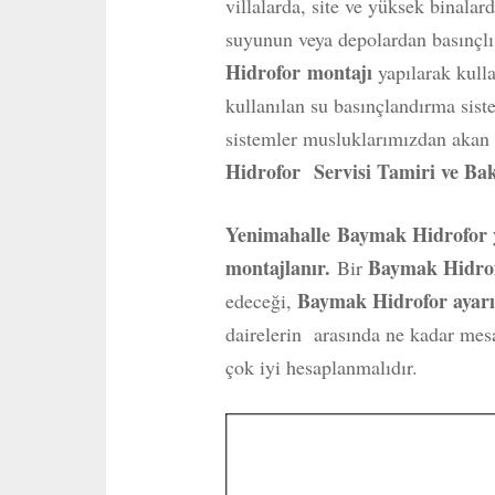
villalarda, site ve yüksek binala
suyunun veya depolardan basınçlı 
Hidrofor
montajı
yapılarak kulla
kullanılan su basınçlandırma siste
sistemler musluklarımızdan akan s
Hidrofor Servisi Tamiri ve Ba
Yenimahalle
Baymak Hidrofor ye
montajlanır.
Baymak Hidro
Bir
Baymak Hidrofor ayar
edeceği,
dairelerin arasında ne kadar mesa
çok iyi hesaplanmalıdır.