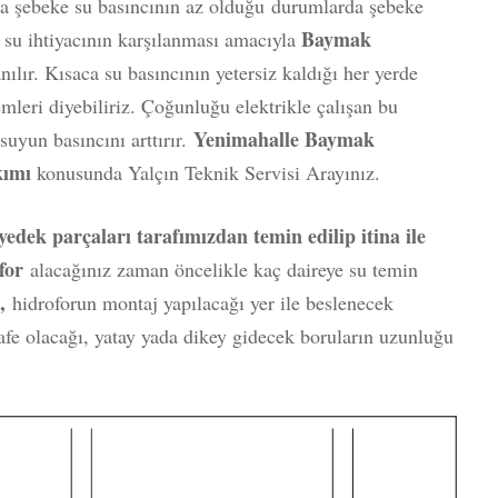
rda şebeke su basıncının az olduğu durumlarda şebeke
Baymak
su ihtiyacının karşılanması amacıyla
nılır. Kısaca su basıncının yetersiz kaldığı her yerde
mleri diyebiliriz. Çoğunluğu elektrikle çalışan bu
Yenimahalle Baymak
uyun basıncını arttırır.
kımı
konusunda Yalçın Teknik Servisi Arayınız.
dek parçaları tarafımızdan temin edilip itina ile
for
alacağınız zaman öncelikle kaç daireye su temin
ı,
hidroforun montaj yapılacağı yer ile beslenecek
fe olacağı, yatay yada dikey gidecek boruların uzunluğu