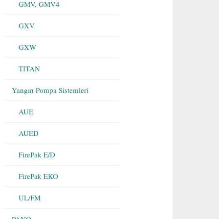
GMV, GMV4
GXV
GXW
TITAN
Yangın Pompa Sistemleri
AUE
AUED
FirePak E/D
FirePak EKO
UL/FM
PANO