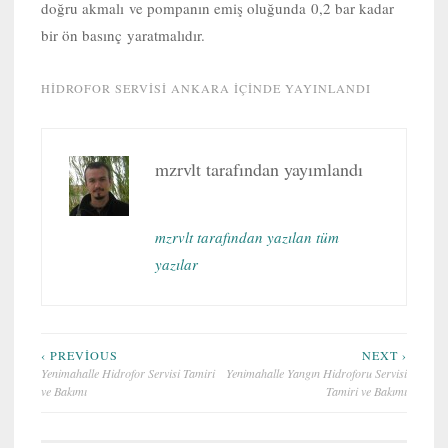
doğru akmalı ve pompanın emiş oluğunda 0,2 bar kadar
bir ön basınç yaratmalıdır.
HIDROFOR SERVISI ANKARA
IÇINDE YAYINLANDI
mzrvlt
tarafından yayımlandı
mzrvlt tarafından yazılan tüm
yazılar
Yazı
‹ PREVIOUS
NEXT ›
Yenimahalle Hidrofor Servisi Tamiri
Yenimahalle Yangın Hidroforu Servisi
gezinmesi
ve Bakımı
Tamiri ve Bakımı