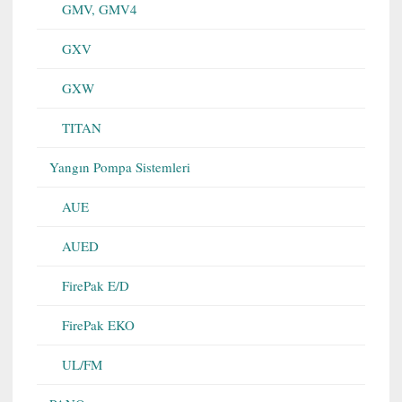
GMV, GMV4
GXV
GXW
TITAN
Yangın Pompa Sistemleri
AUE
AUED
FirePak E/D
FirePak EKO
UL/FM