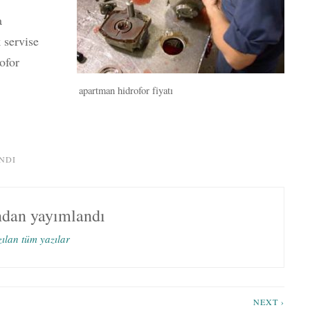
a
 servise
ofor
apartman hidrofor fiyatı
NDI
ndan yayımlandı
zılan tüm yazılar
NEXT ›