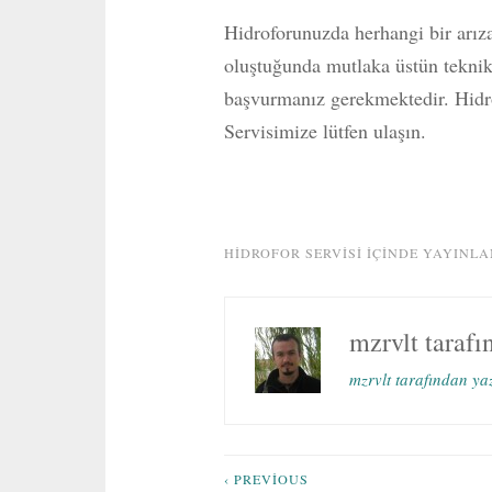
Hidroforunuzda herhangi bir arız
oluştuğunda mutlaka üstün teknik
başvurmanız gerekmektedir. Hidr
Servisimize lütfen ulaşın.
HIDROFOR SERVISI
IÇINDE YAYINLA
mzrvlt
tarafı
mzrvlt tarafından ya
Yazı
‹ PREVIOUS