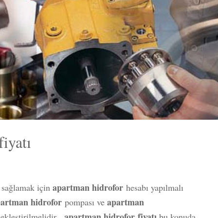
iyatı
apartman hidrofor
u sağlamak için
hesabı yapılmalı
artman hidrofor
apartman
pompası ve
apartman hidrofor fiyatı
ekleştirilmelidir.
bu konuda