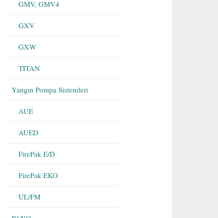
GMV, GMV4
GXV
GXW
TITAN
Yangın Pompa Sistemleri
AUE
AUED
FirePak E/D
FirePak EKO
UL/FM
PANO