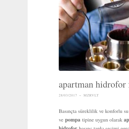
apartman hidrofor f
28/03/2017
~
MZRVLT
Basınçta süreklilik ve konforlu s
pompa
ap
ve
tipine uygun olarak
hidrofor
basınç tankı seçimi gerç