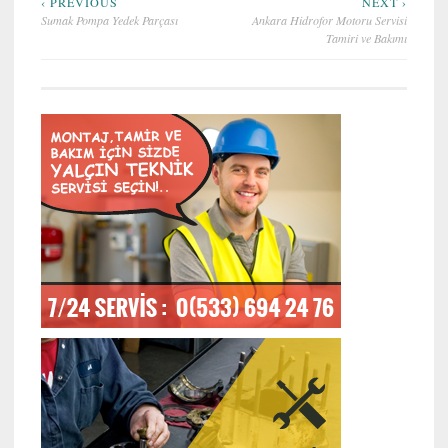
Yazı
‹ PREVIOUS
NEXT ›
Sumak Pompa Yedek Parçası
Ankara Hidrofor Motoru Servisi
gezinmesi
Tamiri ve Bakımı