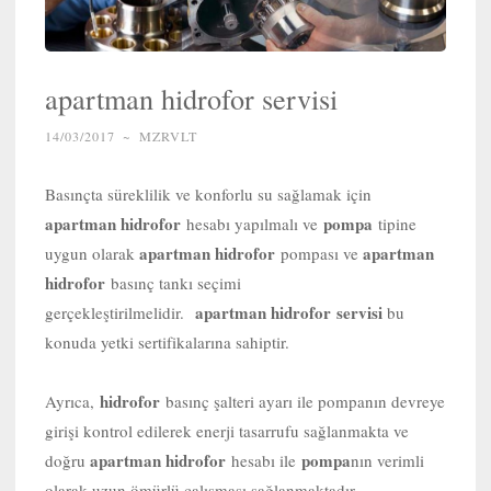
apartman hidrofor servisi
14/03/2017
~
MZRVLT
Basınçta süreklilik ve konforlu su sağlamak için
apartman hidrofor
pompa
hesabı yapılmalı ve
tipine
apartman hidrofor
apartman
uygun olarak
pompası ve
hidrofor
basınç tankı seçimi
apartman hidrofor servisi
gerçekleştirilmelidir.
bu
konuda yetki sertifikalarına sahiptir.
hidrofor
Ayrıca,
basınç şalteri ayarı ile pompanın devreye
girişi kontrol edilerek enerji tasarrufu sağlanmakta ve
apartman hidrofor
pompa
doğru
hesabı ile
nın verimli
olarak uzun ömürlü çalışması sağlanmaktadır.