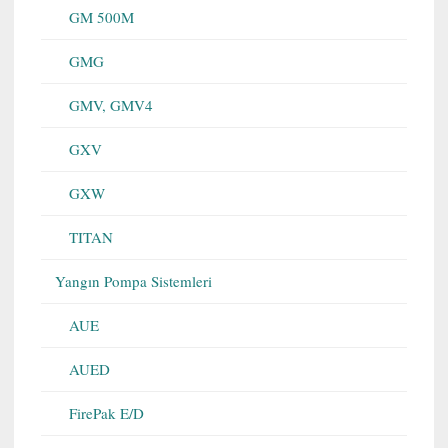
GM 500M
GMG
GMV, GMV4
GXV
GXW
TITAN
Yangın Pompa Sistemleri
AUE
AUED
FirePak E/D