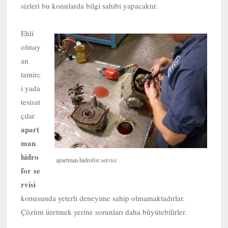
sizleri bu konularda bilgi sahibi yapacaktır.
Ehli
olmay
an
tamirc
i yada
tesisat
çılar
apart
man
hidro
apartman hidrofor servisi
for se
rvisi
konusunda yeterli deneyime sahip olmamaktadırlar.
Çözüm üretmek yerine sorunları daha büyütebilirler.