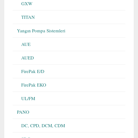
GXW
TITAN
Yangın Pompa Sistemleri
AUE
AUED
FirePak E/D
FirePak EKO
UL/FM
PANO
DC, CPD, DCM, CDM