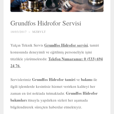
Grundfos Hidrofor Servisi
18/03/2017
~
MZRVLT
Grundfos Hidrofor servisi
Yalçın Teknik Servis
, tamiri
konusunda deneyimli ve eğitilmiş personeliyle işini
Telefon Numaramız: 0 (533) 694
titizlikle yürütmektedir.
24 76
.
Grundfos Hidrofor tamiri
bakımı
Servislerimiz
ve
ile
ilgili işlemlerde kesintisiz hizmet verirken kaliteyi her
Grundfos Hidrofor
zaman en üst noktada tutmaktadır.
bakımları
itinayla yapılırken sizleri her aşamada
bilgilendirerek süreçten haberdar etmekteyiz.