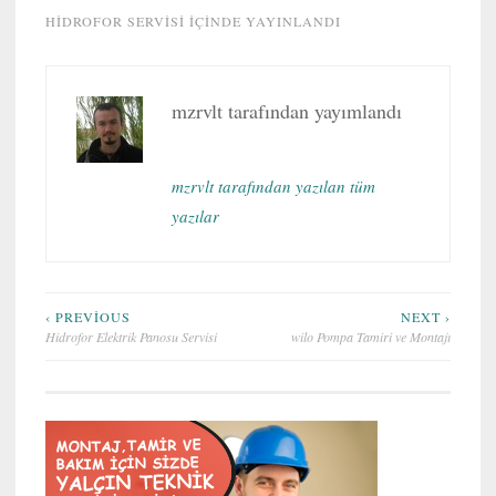
HIDROFOR SERVISI
IÇINDE YAYINLANDI
mzrvlt
tarafından yayımlandı
mzrvlt tarafından yazılan tüm
yazılar
Yazı
‹ PREVIOUS
NEXT ›
Hidrofor Elektrik Panosu Servisi
wilo Pompa Tamiri ve Montajı
gezinmesi