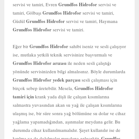
Grundfos Hidrofor
servisi ve tamiri, Evren
servisi ve
Grundfos Hidrofor
tamiri, Gölbaşı
servisi ve tamiri,
Grundfos Hidrofor
Güdül
servisi ve tamiri, Haymana
Grundfos Hidrofor
servisi ve tamiri.
Grundfos Hidrofor
Eğer bir
sahibi iseniz ve sesli çalışıyor
ise, mutlaka yetkili teknik servisinize başvurmalı ve
Grundfos Hidrofor arızası
ile neden sesli çalıştığı
yönünde servisinizden bilgi almalısınız. Böyle durumlarda
Grundfos Hidrofor yedek parçası
sesli çalışması için
Grundfos Hidrofor
birçok sebep üretebilir. Mesela,
tamiri için
krank yada dişli ile çalışan kısımlarına
salmastra yuvasından akan su yağ ile çalışan kısımlarına
ulaşmış ise, bir süre sonra yağ bölümüne su dolar ve cihaz
yağlama yapamadığından, aşınmalar meydana gelir. Bu
durumda cihaz kullanılmamalıdır. Şayet kullanılır ise de
Grundfos
kırılma ya da dağılmalar meydana gelecektir.