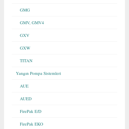
GMG
GMV, GMV4
GXV
GXW
TITAN
Yangın Pompa Sistemleri
AUE
AUED
FirePak E/D
FirePak EKO