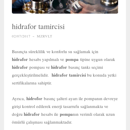
hidrafor tamircisi
02/07/2017
~
MZRVLT
Basınçta süreklilik ve konforlu su sağlamak için
hidrafor
pompa
hesabı yapılmalı ve
tipine uygun olarak
hidrafor
hidrafor
pompası ve
basınç tankı seçimi
hidrafor tamircisi
gerçekleştirilmelidir.
bu konuda yetki
sertifikalarına sahiptir.
hidrofor
Ayrıca,
basınç şalteri ayarı ile pompanın devreye
girişi kontrol edilerek enerji tasarrufu sağlanmakta ve
hidrafor
pompa
doğru
hesabı ile
nın verimli olarak uzun
ömürlü çalışması sağlanmaktadır.