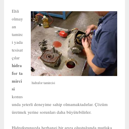
Ehli
olmay
an
tamirc
i yada
tesisat
çılar
hidra
for ta
mirci
hidrafor tamircisi
si
konus
unda yeterli deneyime sahip olmamaktadırlar. Çözüm
üretmek yerine sorunları daha büyütebilirler.
Hidroforunuzda herhangi bir arıza oluştuğunda mutlaka