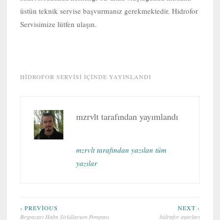
üstün teknik servise başvurmanız gerekmektedir. Hidrofor
Servisimize lütfen ulaşın.
HIDROFOR SERVISI
IÇINDE YAYINLANDI
mzrvlt
tarafından yayımlandı
mzrvlt tarafından yazılan tüm
yazılar
Yazı
‹ PREVIOUS
NEXT ›
Beypazarı Halm Sirkülasyon Pompası
hidrafor ayarları