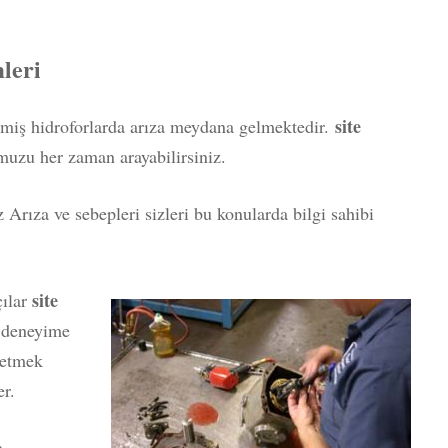
mleri
site
lmiş hidroforlarda arıza meydana gelmektedir.
uzu her zaman arayabilirsiniz.
Arıza ve sebepleri sizleri bu konularda bilgi sahibi
site
çılar
 deneyime
retmek
er.
a