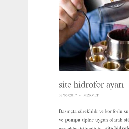
site hidrofor ayarı
08/05/2017
~
MZRVLT
Basınçta süreklilik ve konforlu s
pompa
si
ve
tipine uygun olarak
site hidrof
gerçekleştirilmelidir.