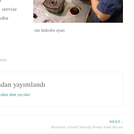
 servise
ofor
site hidrofor ayarı
NDI
ndan yayımlandı
zılan tüm yazılar
NEXT ›
Paslanmaz Gövdeli Santrifüj Pompa Yedek Parçası