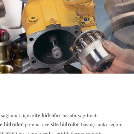
site hidrofor
u sağlamak için
hesabı yapılmalı
te hidrofor
site hidrofor
pompası ve
basınç tankı seçimi
or ayarı
bu konuda yetki sertifikalarına sahiptir.