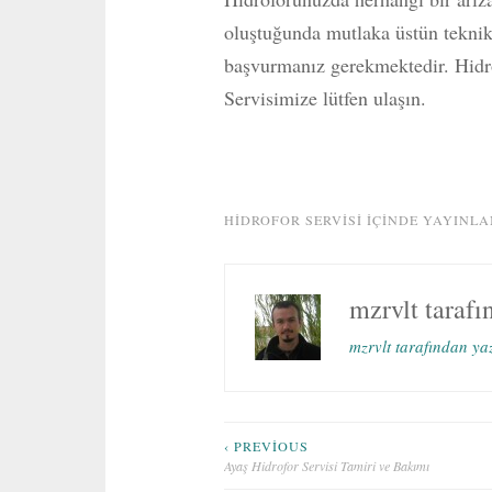
oluştuğunda mutlaka üstün teknik
başvurmanız gerekmektedir. Hidr
Servisimize lütfen ulaşın.
HIDROFOR SERVISI
IÇINDE YAYINLA
mzrvlt
tarafı
mzrvlt tarafından ya
Yazı
‹ PREVIOUS
Ayaş Hidrofor Servisi Tamiri ve Bakımı