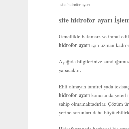
site hidrofor ayarı
site hidrofor ayarı İşle
Genellikle bakımsız ve ihmal edi
hidrofor ayarı
için uzman kadrom
Aşağıda bilgilerinize sunduğumuz 
yapacaktır.
Ehli olmayan tamirci yada tesisat
hidrofor ayarı
konusunda yeterli
sahip olmamaktadırlar. Çözüm ü
yerine sorunları daha büyütebilirl
Hidroforunuzda herhangi bir arız