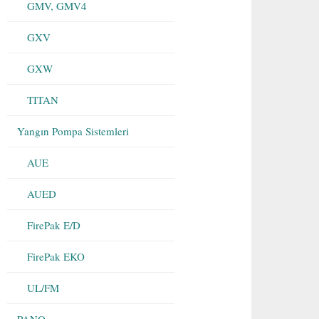
GMV, GMV4
GXV
GXW
TITAN
Yangın Pompa Sistemleri
AUE
AUED
FirePak E/D
FirePak EKO
UL/FM
PANO