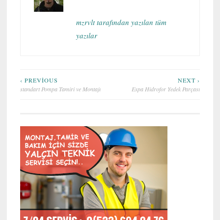
mzrvlt tarafından yazılan tüm
yazılar
Yazı
‹ PREVIOUS
NEXT ›
standart Pompa Tamiri ve Montajı
Espa Hidrofor Yedek Parçası
gezinmesi