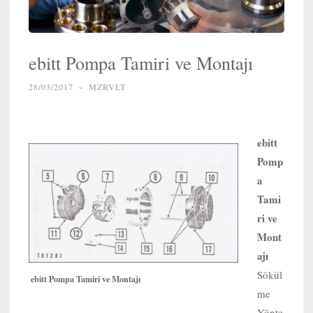
ebitt Pompa Tamiri ve Montajı
28/03/2017
~
MZRVLT
ebitt
Pomp
a
Tami
ri ve
Mont
ajı
Sökül
ebitt Pompa Tamiri ve Montajı
me
Yönte