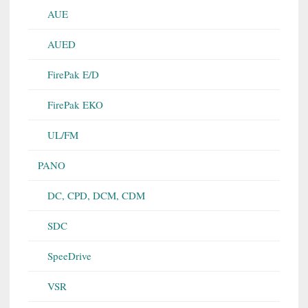
AUE
AUED
FirePak E/D
FirePak EKO
UL/FM
PANO
DC, CPD, DCM, CDM
SDC
SpeeDrive
VSR