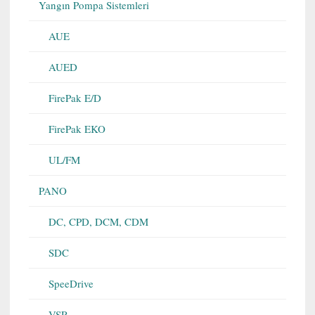
Yangın Pompa Sistemleri
AUE
AUED
FirePak E/D
FirePak EKO
UL/FM
PANO
DC, CPD, DCM, CDM
SDC
SpeeDrive
VSR