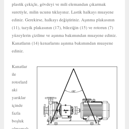
plastik çekiçle, gövdeyi ve mili elemandan çıkarmak
suretiyle, milin ucunu tıklayınız. Lastik halkayı muayene
ediniz. Gerekirse, halkayı değiştiriniz. Aşınma plakasının
(11), tazyik plakasının (17), bileziğin (15) ve rotorun (7)
yüzeylerin çizilme ve aşınma bakımından muayene ediniz.
Kanatların (14) kenarlarını aşınma bakımından muayene
ediniz.
Kanatlar
ile
rotorlard
aki
yarıklar
içinde
fazla
boşluk
olmamalı