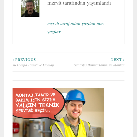
mzrvlt
tarafından yayımlandı
mzrvlt tarafından yazılan tüm
yazılar
Yazı
‹ PREVIOUS
NEXT ›
su Pompa Tamiri ve Montajı
Santrifüj Pompa Tamiri ve Montajı
gezinmesi