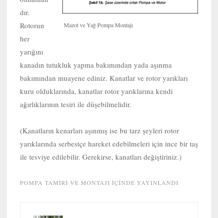
dır.
Rotorun
Mazot ve Yağ Pompa Montajı
her
yarığını
kanadın tutukluk yapma bakımından yada aşınma
bakımından muayene ediniz. Kanatlar ve rotor yarıkları
kuru olduklarında, kanatlar rotor yarıklarına kendi
ağırlıklarının tesiri ile düşebilmelidir.
(Kanatların kenarları aşınmış ise bu tarz şeyleri rotor
yarıklarında serbestçe hareket edebilmeleri için ince bir taş
ile tesviye edilebilir. Gerekirse, kanatları değiştiriniz.)
POMPA TAMIRI VE MONTAJI
IÇINDE YAYINLANDI