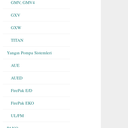
GMV, GMV4
GXV
GXW
TITAN
Yangın Pompa Sistemleri
AUE
AUED
FirePak E/D
FirePak EKO
UL/FM
PANO