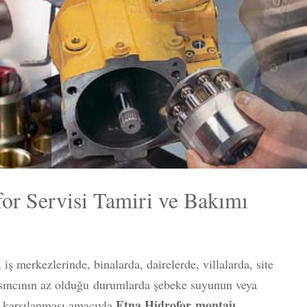
or Servisi Tamiri ve Bakımı
ş merkezlerinde, binalarda, dairelerde, villalarda, site
asıncının az olduğu durumlarda şebeke suyunun veya
Etna Hidrofor
montajı
n karşılanması amacıyla