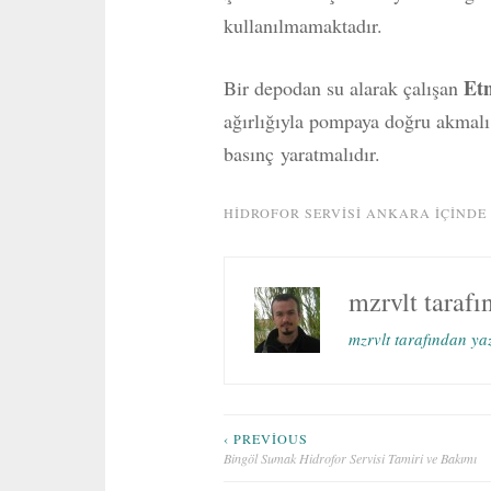
kullanılmamaktadır.
Etn
Bir depodan su alarak çalışan
ağırlığıyla pompaya doğru akmalı
basınç yaratmalıdır.
HIDROFOR SERVISI ANKARA
IÇINDE
mzrvlt
tarafı
mzrvlt tarafından ya
Yazı
‹ PREVIOUS
Bingöl Sumak Hidrofor Servisi Tamiri ve Bakımı