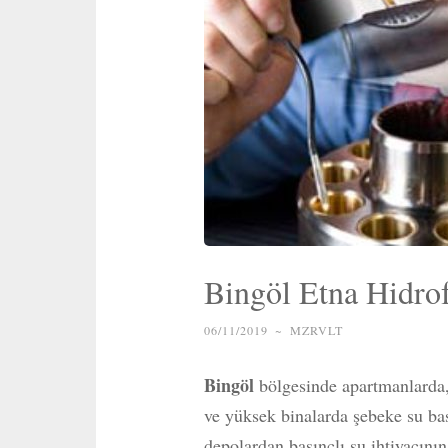
Bingöl Etna Hidrof
06/11/2019
~
MZRVLT
Bingöl
bölgesinde apartmanlarda, i
ve yüksek binalarda şebeke su b
depolardan basınçlı su ihtiyacını