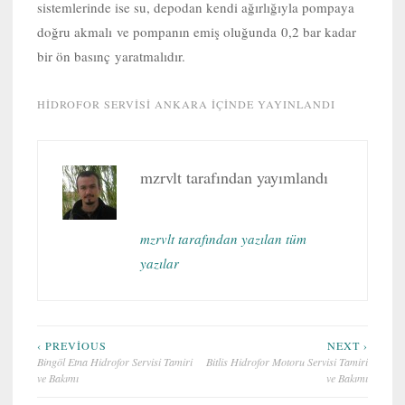
sistemlerinde ise su, depodan kendi ağırlığıyla pompaya
doğru akmalı ve pompanın emiş oluğunda 0,2 bar kadar
bir ön basınç yaratmalıdır.
HIDROFOR SERVISI ANKARA
IÇINDE YAYINLANDI
mzrvlt
tarafından yayımlandı
mzrvlt tarafından yazılan tüm
yazılar
Yazı
‹ PREVIOUS
NEXT ›
Bingöl Etna Hidrofor Servisi Tamiri
Bitlis Hidrofor Motoru Servisi Tamiri
gezinmesi
ve Bakımı
ve Bakımı