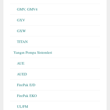
GMV, GMV4
GXV
GXW
TITAN
Yangın Pompa Sistemleri
AUE
AUED
FirePak E/D
FirePak EKO
UL/FM