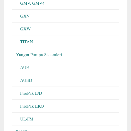
GMV, GMV4
GXV
GXW
TITAN
Yangın Pompa Sistemleri
AUE
AUED
FirePak E/D
FirePak EKO
UL/FM