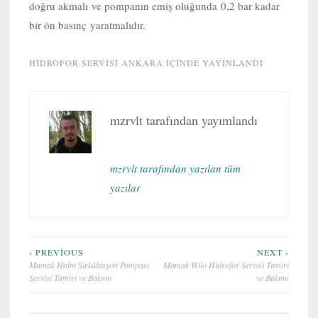
doğru akmalı ve pompanın emiş oluğunda 0,2 bar kadar
bir ön basınç yaratmalıdır.
HIDROFOR SERVISI ANKARA
IÇINDE YAYINLANDI
mzrvlt
tarafından yayımlandı
mzrvlt tarafından yazılan tüm
yazılar
Yazı
‹ PREVIOUS
NEXT ›
Mamak Halm Sirkülasyon Pompası
Mamak Wilo Hidrofor Servisi Tamiri
gezinmesi
Servisi Tamiri ve Bakımı
ve Bakımı