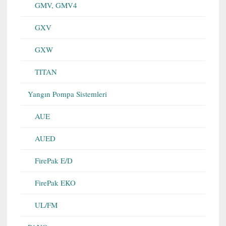
GMV, GMV4
GXV
GXW
TITAN
Yangın Pompa Sistemleri
AUE
AUED
FirePak E/D
FirePak EKO
UL/FM