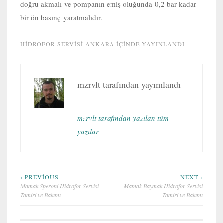
doğru akmalı ve pompanın emiş oluğunda 0,2 bar kadar
bir ön basınç yaratmalıdır.
HIDROFOR SERVISI ANKARA
IÇINDE YAYINLANDI
mzrvlt
tarafından yayımlandı
mzrvlt tarafından yazılan tüm
yazılar
Yazı
‹ PREVIOUS
NEXT ›
Mamak Speroni Hidrofor Servisi
Mamak Baymak Hidrofor Servisi
gezinmesi
Tamiri ve Bakımı
Tamiri ve Bakımı